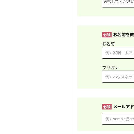
お名前を教
必須
お名前
フリガナ
メールアド
必須