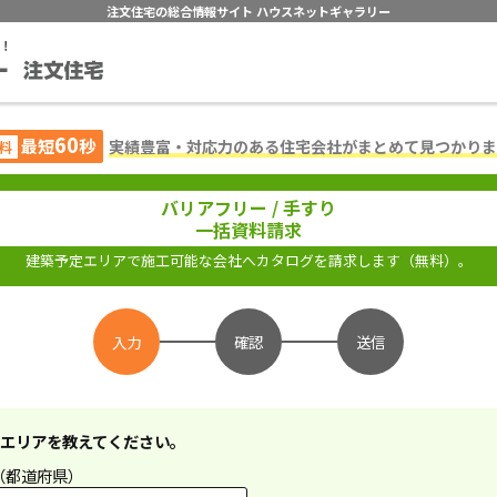
注文住宅の総合情報サイト ハウスネットギャラリー
60
最短
秒
実績豊富・対応力のある住宅会社がまとめて見つかりま
料
バリアフリー / 手すり
一括資料請求
建築予定エリアで施工可能な会社へカタログを請求します（無料）。
入力
確認
送信
エリアを教えてください。
（都道府県）