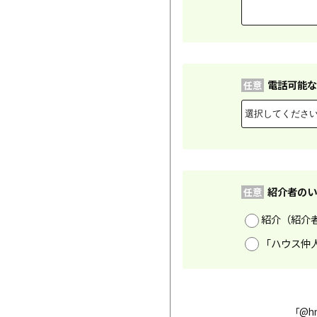
電話可能な
任意
紹介者のい
任意
紹介（紹介
「ハウス仲
「@h