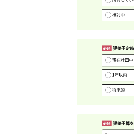
検討中
建築予定時
必須
現在計画中
1年以内
将来的
建築予算を
必須