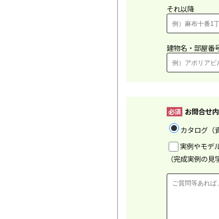
それ以降
建物名・部屋番
お問合せ内
必須
カタログ（
実例やモデ
（完成実例の見