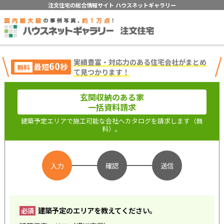
注文住宅の総合情報サイト ハウスネットギャラリー
実績豊富・対応力のある住宅会社がまとめ
60
最短
秒
無料
て見つかります！
玄関収納のある家
一括資料請求
建築予定エリアで施工可能な会社へカタログを請求します（無
料）。
入力
確認
送信
建築予定のエリアを教えてください。
必須