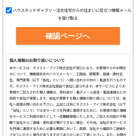
ハウスネットギャラリー注文住宅からの住まいに役立つ情報メール
を受け取る
確認ページへ
個人情報のお取り扱いについて
本サービスは、ネクスト・アイズ株式会社が窓口となり、お客様からのお問合
せについて、情報提供元のハウスメーカー、工務店、建築家、設備・建材会
社、専門家等（以下「各社」という）へ問い合わせの仲介・転送を行うもので
す。ネクスト・アイズ株式会社経由で各社に送られます。本サービスによりお
客様がご記入された個人情報は、資料送付・電子メール送信・電話連絡などの
目的で各社が保管します。各社が保管する個人情報の取り扱いについては、各
社へ直接お問い合わせ下さい。上記とは別にネクスト・アイズ株式会社（以下
「当社」という）では本サービスを円滑に運用するために、お客様の個人情報
をサービスご利用の控えとして一定期間保管いたします。ご記入の内容が不明
瞭で各社からご連絡・資料送付等ができない場合、その他、当社が本サービス
を円滑に運用するために必要な範囲において、直接、当社から確認のご連絡を
させていただく場合がありますのであらかじめご了承ください。また、お問合