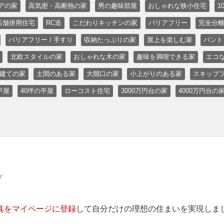
アの家
高気密・高断熱の家
男の趣味部屋
おしゃれな狭小住宅
1
店舗併用住宅
RC造
こだわりキッチンの家
バリアフリー
完全分離
バリアフリー / 手すり
収納たっぷりの家
屋上を楽しむ家
パント
北欧スタイルの家
おしゃれな木の家
趣味を満喫できる家
エコ
階建ての家
土間のある家
大開口の家
小上がりのある家
スキップ
平屋
40坪の平屋
ローコスト住宅
3000万円台の家
4000万円台の
y
真をマイページに登録
して自分だけの理想の住まいを実現しま