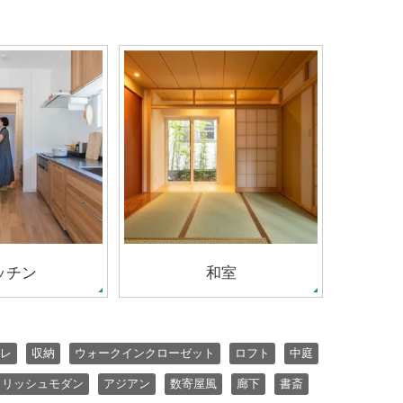
ッチン
和室
レ
収納
ウォークインクローゼット
ロフト
中庭
イリッシュモダン
アジアン
数寄屋風
廊下
書斎