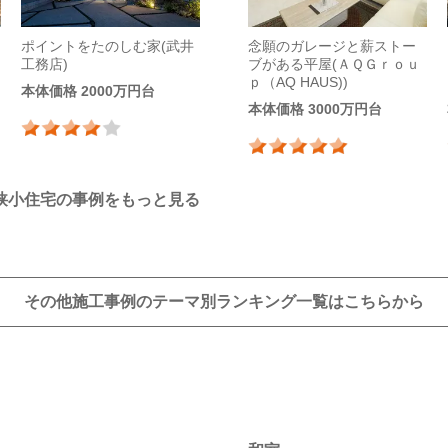
ポイントをたのしむ家(武井
念願のガレージと薪ストー
工務店)
ブがある平屋(ＡＱＧｒｏｕ
ｐ（AQ HAUS))
本体価格 2000万円台
本体価格 3000万円台
狭小住宅の事例をもっと見る
その他施工事例のテーマ別ランキング
一覧はこちらから