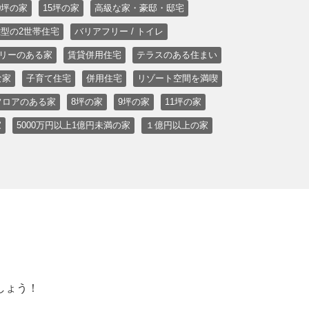
0坪の家
15坪の家
高級な家・豪邸・邸宅
型の2世帯住宅
バリアフリー / トイレ
リーのある家
賃貸併用住宅
テラスのある住まい
な家
子育て住宅
併用住宅
リゾート空間を満喫
フロアのある家
8坪の家
9坪の家
11坪の家
家
5000万円以上1億円未満の家
１億円以上の家
しょう！