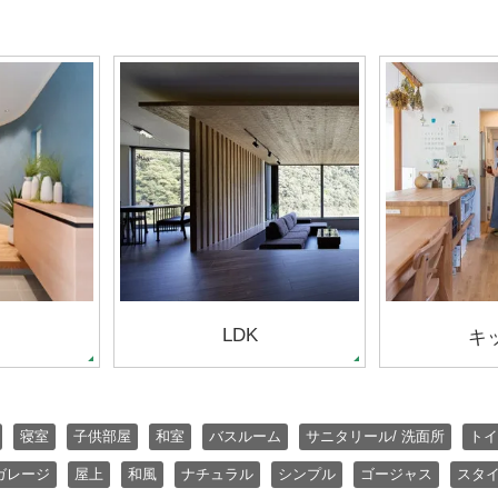
LDK
キ
寝室
子供部屋
和室
バスルーム
サニタリール/ 洗面所
トイ
ガレージ
屋上
和風
ナチュラル
シンプル
ゴージャス
スタ