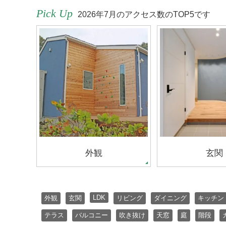
Pick Up
2026年7月のアクセス数のTOP5です
外観
玄関
LDK
外観
玄関
リビング
ダイニング
キッチン
テラス
バルコニー
吹き抜け
天窓
庭
階段