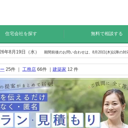
住宅会社を探す
無料で相談する
026年8月19日（水）
期間前後のお問い合わせは、8月20日(木)以降の
ー
25
件 ｜
工務店
66
件 ｜
建築家
12
件