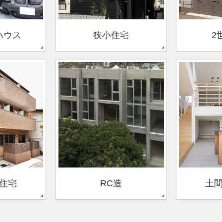
ハウス
狭小住宅
2
住宅
RC造
土