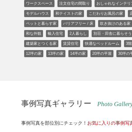
ワークスペース
注文住宅の間取り
おしゃれなインテリ
モデルハウス
和テイストの家
こだわりお風呂の家
ペットと暮らす家
バリアフリー / 床
吹き抜けのある家
和な外観
輸入住宅
2人暮らし
別荘・田舎に暮らそう
建築家とつくる家
賃貸住宅
快適なベッドルーム
3
12坪の家
13坪の家
14坪の家
20坪の平屋
30坪の
事例写真ギャラリー
Photo Galler
事例写真を部位別にチェック！
お気に入りの事例写