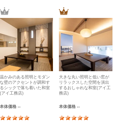
温かみのある照明とモダン
大きな丸い照明と低い窓が
な壁のアクセントが調和す
リラックスした空間を演出
るシックで落ち着いた和室
するおしゃれな和室(アイ工
(アイ工務店)
務店)
本体価格 --
本体価格 --