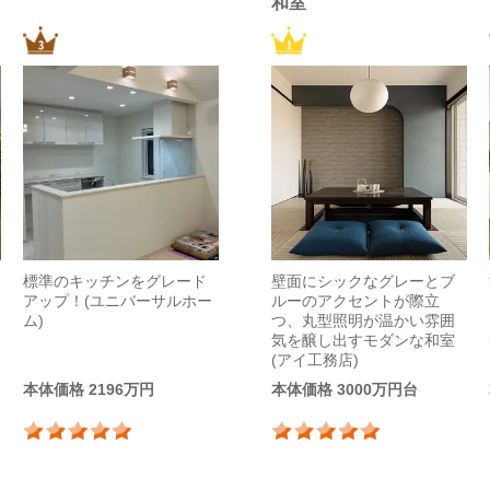
和室
)
標準のキッチンをグレード
壁面にシックなグレーとブ
アップ！(ユニバーサルホー
ルーのアクセントが際立
ム)
つ、丸型照明が温かい雰囲
気を醸し出すモダンな和室
(アイ工務店)
本体価格 2196万円
本体価格 3000万円台