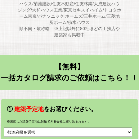
ハウス/菊池建設/住友不動産/住友林業/大成建設ハウ
ジング/大和ハウス工業/東京セキスイハイム/トヨタホ
ーム東京/パナソニック ホームズ/三井ホーム/三菱地
所ホーム/積水ハウス
順不同・敬称略 ※上記以外に80社ほどの工務店や
建築家も掲載中
【無料】
一括カタログ請求のご依頼はこちら！！
①
建築予定地
をお選びください。
※選択した建築予定地に対応できる会社に絞り込まれます。