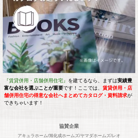
『賃貸併用・店舗併用住宅』
を建てるなら、まずは
実績豊
富な会社を選ぶことが重要
です！ここでは、
賃貸併用・店
舗併用住宅の得意な会社へまとめてカタログ・資料請求
が
できちゃいます！
協賛企業
アキュラホーム/旭化成ホームズ/ヤマダホームズ/レオ