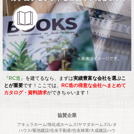
『RC造』
を建てるなら、まずは
実績豊富な会社を選ぶこ
とが重要
です！ここでは、
RC造の得意な会社へまとめて
カタログ・資料請求
ができちゃいます！
協賛企業
アキュラホーム/旭化成ホームズ/ヤマダホームズ/レオ
ハウス/菊池建設/住友不動産/住友林業/大成建設ハウ