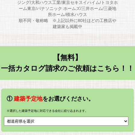
ジング/大和ハウス工業/東京セキスイハイム/トヨタホ
ーム東京/パナソニック ホームズ/三井ホーム/三菱地
所ホーム/積水ハウス
順不同・敬称略 ※上記以外に80社ほどの工務店や
建築家も掲載中
【無料】
一括カタログ請求のご依頼はこちら！！
①
建築予定地
をお選びください。
※選択した建築予定地に対応できる会社に絞り込まれます。