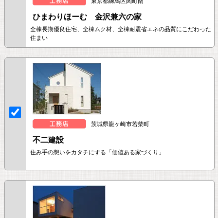
東京都練馬区関町南
ひまわりほーむ 金沢兼六の家
全棟長期優良住宅、全棟ムク材、全棟耐震省エネの品質にこだわった
住まい
茨城県龍ヶ崎市若柴町
不二建設
住み手の想いをカタチにする「価値ある家づくり」