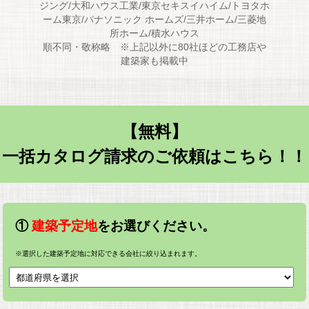
ジング/大和ハウス工業/東京セキスイハイム/トヨタホ
ーム東京/パナソニック ホームズ/三井ホーム/三菱地
所ホーム/積水ハウス
順不同・敬称略 ※上記以外に80社ほどの工務店や
建築家も掲載中
【無料】
一括カタログ請求のご依頼はこちら！！
①
建築予定地
をお選びください。
※選択した建築予定地に対応できる会社に絞り込まれます。