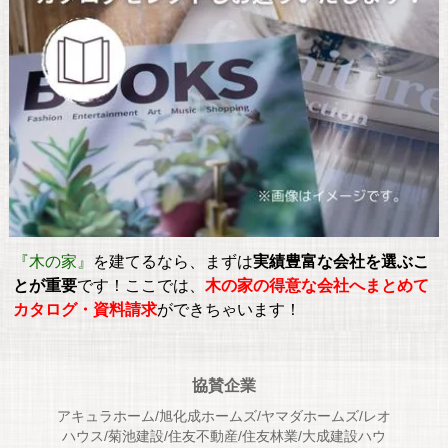
『木の家』
を建てるなら、まずは
実績豊富な会社を選ぶこ
とが重要
です！ここでは、
木の家の得意な会社へまとめて
カタログ・資料請求
ができちゃいます！
協賛企業
アキュラホーム/旭化成ホームズ/ヤマダホームズ/レオ
ハウス/菊池建設/住友不動産/住友林業/大成建設ハウ