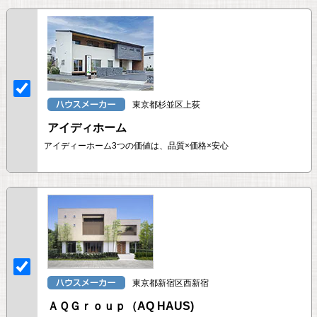
東京都杉並区上荻
アイディホーム
アイディーホーム3つの価値は、品質×価格×安心
東京都新宿区西新宿
ＡＱＧｒｏｕｐ（AQ HAUS)