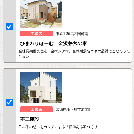
東京都練馬区関町南
ひまわりほーむ 金沢兼六の家
全棟長期優良住宅、全棟ムク材、全棟耐震省エネの品質にこだわった
住まい
茨城県龍ヶ崎市若柴町
不二建設
住み手の想いをカタチにする「価値ある家づくり」