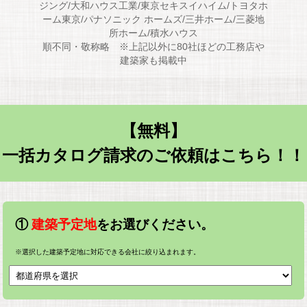
ジング/大和ハウス工業/東京セキスイハイム/トヨタホ
ーム東京/パナソニック ホームズ/三井ホーム/三菱地
所ホーム/積水ハウス
順不同・敬称略 ※上記以外に80社ほどの工務店や
建築家も掲載中
【無料】
一括カタログ請求のご依頼はこちら！！
①
建築予定地
をお選びください。
※選択した建築予定地に対応できる会社に絞り込まれます。