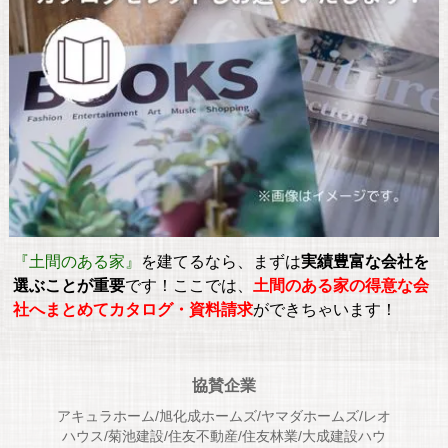
『土間のある家』
を建てるなら、まずは
実績豊富な会社を
選ぶことが重要
です！ここでは、
土間のある家の得意な会
社へまとめてカタログ・資料請求
ができちゃいます！
協賛企業
アキュラホーム/旭化成ホームズ/ヤマダホームズ/レオ
ハウス/菊池建設/住友不動産/住友林業/大成建設ハウ