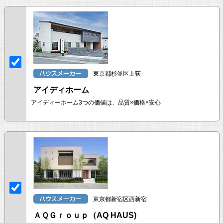
東京都杉並区上荻
アイディホーム
アイディーホーム3つの価値は、品質×価格×安心
東京都新宿区西新宿
ＡＱＧｒｏｕｐ（AQ HAUS)