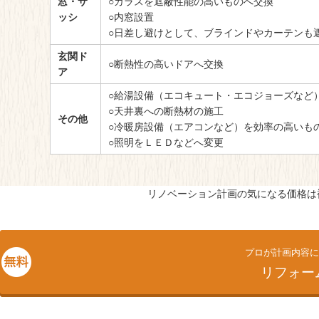
窓・サ
○ガラスを遮蔽性能の高いものへ交換
ッシ
○内窓設置
○日差し避けとして、ブラインドやカーテンも
玄関ド
○断熱性の高いドアへ交換
ア
○給湯設備（エコキュート・エコジョーズなど
○天井裏への断熱材の施工
その他
○冷暖房設備（エアコンなど）を効率の高いも
○照明をＬＥＤなどへ変更
リノベーション計画の気になる価格は
プロが計画内容に
リフォー