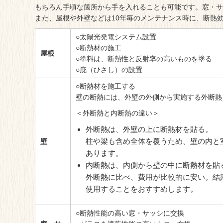
もちろん手頃な箇所から手を入れることも可能です。窓・サ
また、屋根や外壁などは10年毎のメンテナンス時に、断熱
○太陽光発電システム設置
○断熱材の施工
屋根
○塗料は、断熱性と反射率の高いものを塗る
○庇（ひさし）の設置
○断熱材を施工する
壁の断熱には、外壁の外側から実施する外断熱
＜外断熱と内断熱の違い＞
外断熱は、外壁の上に断熱材を貼る。
柱や梁も含め全体を覆うため、壁の内と
壁
あります。
内断熱は、内側から壁の中に断熱材を貼
外断熱に比べ、費用が比較的に安い。結
使用することをおすすめします。
○断熱性能の高い窓・サッシに交換