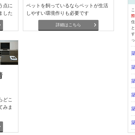
う点に
ペットを飼っているならペットが生活
こ
ました
しやすい環境作りも必要です
際
住
詳細はこちら
と
す
っ
清
らどこ
てみま