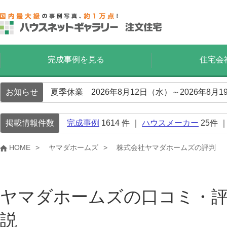
完成事例を見る
住宅会
お知らせ
夏季休業 2026年8月12日（水）～2026年8
掲載情報件数
完成事例
1614
件 ｜
ハウスメーカー
25
件 
HOME
ヤマダホームズ
株式会社ヤマダホームズの評判
ヤマダホームズの口コミ・
説