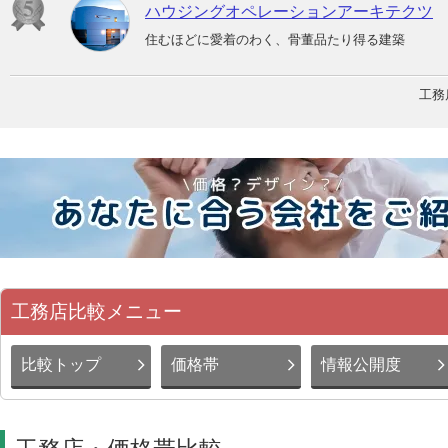
ハウジングオペレーションアーキテクツ
住むほどに愛着のわく、骨董品たり得る建築
工務
工務店比較メニュー
比較トップ
価格帯
情報公開度