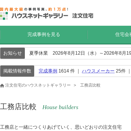
完成事例を見る
住宅会
お知らせ
夏季休業 2026年8月12日（水）～2026年8
掲載情報件数
完成事例
1614
件 ｜
ハウスメーカー
25
件 
注文住宅のハウスネットギャラリー
工務店比較
工務店比較
House builders
工務店と一緒につくりあげていく、思いどおりの注文住宅