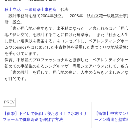
秋山立花 一級建築士事務所
代表
設計事務所を経て2004年独立。 2008年 秋山立花一級建築士事
所 設立。
「家が居心地が良すぎて、出不精になった」と言われるほど「居
地の良い空間」を設計することに長けた建築家。 また『社会と人
に新しい選択肢を提案する』をコンセプトに、ペアレンティングホ
ムやcosmosをはじめとした中古物件を活用した家づくりや地域活
を手がけています。
保育、不動産のプロフェッショナルと協創した「ペアレンティグホ
初めての事業生のあるシングルマザー専用シェアハウスとして、各
「家の設計」を通して、居心地の良い、人生の安らぎと楽しみとな
が目的です。
PREV
【衝撃】トイレで転倒→寝たきり！？水廻りリ
【衝撃】中古マン
フォームで健康寿命を伸ばす方法
ーメン構造と壁式