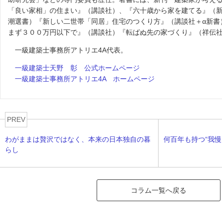
「良い家相」の住まい』（講談社）、『六十歳から家を建てる』（
潮選書）『新しい二世帯「同居」住宅のつくり方』（講談社＋α新書
まず３００万円以下で』（講談社）『転ばぬ先の家づくり』（祥伝
一級建築士事務所アトリエ4A代表。
一級建築士天野 彰 公式ホームページ
一級建築士事務所アトリエ4A ホームページ
PREV
わがままは贅沢ではなく、本来の日本独自の暮
何百年も持つ“我慢
らし
コラム一覧へ戻る