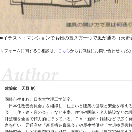
■イラスト：マンションでも物の置き方一つで風が通る（天野
リフォームに関するご相談は、
こちら
からお気軽にお問い合わせくださ
建築家
天野 彰
岡崎市生まれ。日本大学理工学部卒。
「日本住改善委員会」を組織し「住まいと建築の健康と安全を考え
会 （住・建・康の会）」など主宰。住宅や医院・老人施設などの
計監理を全国で精力的に行っている。ＴＶ・新聞・雑誌などで広く
言を行い、元通産省「産業構造審議会」や厚生労働省「大規模災害
助研究会」などの専門委員も歴任。著書には、新刊『建築家が考え