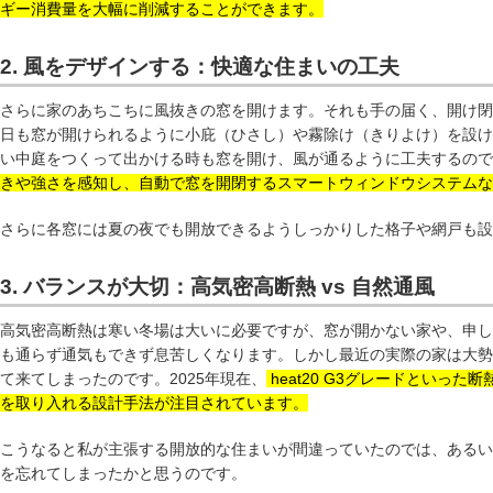
ギー消費量を大幅に削減することができます。
2. 風をデザインする：快適な住まいの工夫
さらに家のあちこちに風抜きの窓を開けます。それも手の届く、開け閉
日も窓が開けられるように小庇（ひさし）や霧除け（きりよけ）を設け
い中庭をつくって出かける時も窓を開け、風が通るように工夫するのです
きや強さを感知し、自動で窓を開閉するスマートウィンドウシステムな
さらに各窓には夏の夜でも開放できるようしっかりした格子や網戸も設
3. バランスが大切：高気密高断熱 vs 自然通風
高気密高断熱は寒い冬場は大いに必要ですが、窓が開かない家や、申し
も通らず通気もできず息苦しくなります。しかし最近の実際の家は大勢
て来てしまったのです。2025年現在、
heat20 G3グレードといっ
を取り入れる設計手法が注目されています。
こうなると私が主張する開放的な住まいが間違っていたのでは、あるい
を忘れてしまったかと思うのです。