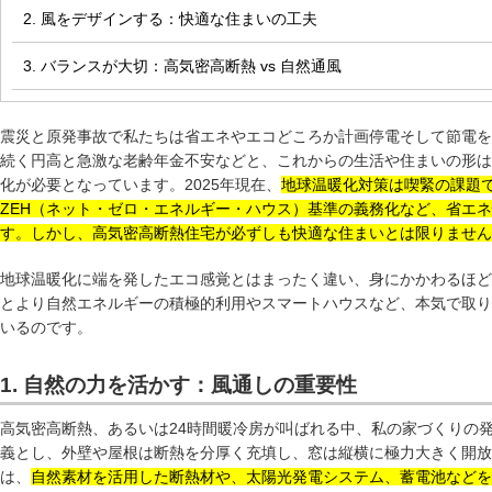
2. 風をデザインする：快適な住まいの工夫
3. バランスが大切：高気密高断熱 vs 自然通風
震災と原発事故で私たちは省エネやエコどころか計画停電そして節電を
続く円高と急激な老齢年金不安などと、これからの生活や住まいの形は
化が必要となっています。2025年現在、
地球温暖化対策は喫緊の課題
ZEH（ネット・ゼロ・エネルギー・ハウス）基準の義務化など、省エ
す。しかし、高気密高断熱住宅が必ずしも快適な住まいとは限りません
地球温暖化に端を発したエコ感覚とはまったく違い、身にかかわるほど
とより自然エネルギーの積極的利用やスマートハウスなど、本気で取り
いるのです。
1. 自然の力を活かす：風通しの重要性
高気密高断熱、あるいは24時間暖冷房が叫ばれる中、私の家づくりの
義とし、外壁や屋根は断熱を分厚く充填し、窓は縦横に極力大きく開放す
は、
自然素材を活用した断熱材や、太陽光発電システム、蓄電池などを