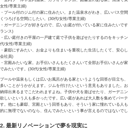
女性/専業主婦)
・プール付のジム付の家に住みたい。また温泉水がわき、広いバス空間
くつろげる空間にしたい。(30代/女性/専業主婦)
・ガーデニングが好きなので、広いお庭が付いている家に住みたいです。(
ランス)
・広い庭付きの平屋の一戸建て庭で子供を遊ばせたりするのをキッチンで
代/女性/専業主婦)
・豪邸にすみたい、お金よりも住まいを重視した生活したくて、安心して生
会社員)
・宮殿みたいな家。お手伝いさんもたくさんいて全部お手伝いさんが家
でみたいです。(30代/女性/専業主婦)
プールや温泉もしくは広いお風呂がある家というような回答が目立ち、
多いことがうかがえます。ジムを付けたいという意見もありました。お
納得出来るまでこだわれますよね。子供や犬を遊ばせたり、ガーデニン
欲しいという人も多かったです。広い庭があれば大人数を集めてパーテ
す。他にも豪邸、宮殿という回答もあり、そういう家に憧れている人も
的に無理でないのなら、住んでみたいという事が言えるのではないでし
2. 最新リノベーションで夢を現実に