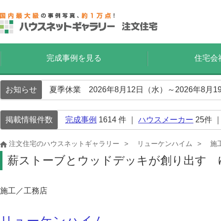
完成事例を見る
住宅会
お知らせ
夏季休業 2026年8月12日（水）～2026年8
掲載情報件数
完成事例
1614
件 ｜
ハウスメーカー
25
件 
注文住宅のハウスネットギャラリー
リューケンハイム
施
薪ストーブとウッドデッキが創り出す 
施工／工務店