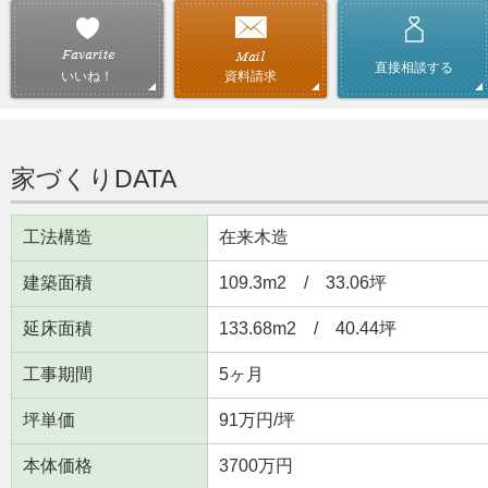
直接相談する
資料請求
いいね！
家づくりDATA
工法構造
在来木造
建築面積
109.3m
2
/ 33.06坪
延床面積
133.68m
2
/ 40.44坪
工事期間
5ヶ月
坪単価
91万円/坪
本体価格
3700万円