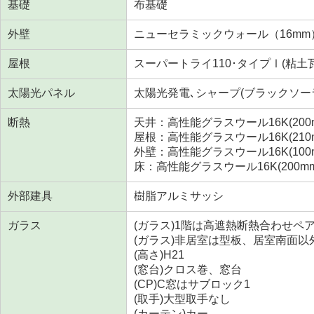
基礎
布基礎
外壁
ニューセラミックウォール（16mm
屋根
スーパートライ110･タイプⅠ(粘土
太陽光パネル
太陽光発電､シャープ(ブラックソー
断熱
天井：高性能グラスウール16K(200
屋根：高性能グラスウール16K(210
外壁：高性能グラスウール16K(100
床：高性能グラスウール16K(200m
外部建具
樹脂アルミサッシ
ガラス
(ガラス)1階は高遮熱断熱合わせペ
(ガラス)非居室は型板、居室南面以外
(高さ)H21
(窓台)クロス巻、窓台
(CP)C窓はサブロック1
(取手)大型取手なし
(カーテン)カー