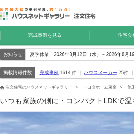
完成事例を見る
住宅会
お知らせ
夏季休業 2026年8月12日（水）～2026年8
掲載情報件数
完成事例
1614
件 ｜
ハウスメーカー
25
件 
注文住宅のハウスネットギャラリー
トヨタホーム東京
施
いつも家族の側に・コンパクトLDKで温もり