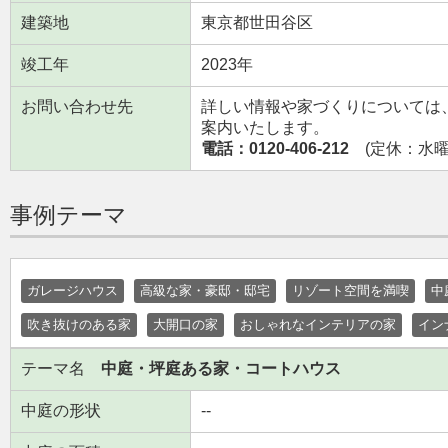
建築地
東京都世田谷区
竣工年
2023年
お問い合わせ先
詳しい情報や家づくりについては
案内いたします。
電話：0120-406-212
(定休：水曜日
事例テーマ
ガレージハウス
高級な家・豪邸・邸宅
リゾート空間を満喫
中
吹き抜けのある家
大開口の家
おしゃれなインテリアの家
イン
テーマ名
中庭・坪庭ある家・コートハウス
中庭の形状
--