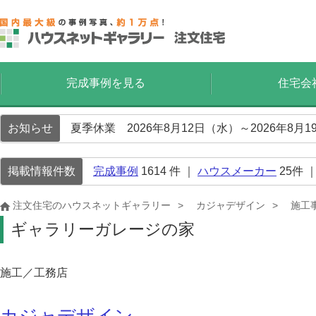
完成事例を見る
住宅会
お知らせ
夏季休業 2026年8月12日（水）～2026年8
掲載情報件数
完成事例
1614
件 ｜
ハウスメーカー
25
件 
注文住宅のハウスネットギャラリー
カジャデザイン
施工
ギャラリーガレージの家
施工／工務店