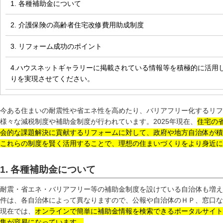
1. 各種補助金について
2. 介護保険の高齢者住宅改修費用助成制度
3. リフォーム成功のポイント
4.ハウスネットギャラリーに掲載されている情報等を積極的に活用
りを実現させてください。
今ある住まいの耐震性や省エネ性を高めたり、バリアフリー化するリフ
様々な減税制度や補助金制度が行われています。2025年現在、
住宅の
会的な課題解決に貢献するリフォームに対して、政府や地方自治体が積
これらの制度を賢く活用することで、理想の住まいづくりをより身近に
1. 各種補助金について
耐震・省エネ・バリアフリー等の補助金制度を設けている自治体も増え
件は、各自治体によって異なりますので、公報や自治体のＨＰ、窓口など
現在では、
オンラインで簡単に補助金情報を検索できるポータルサイト
集が容易になっています。