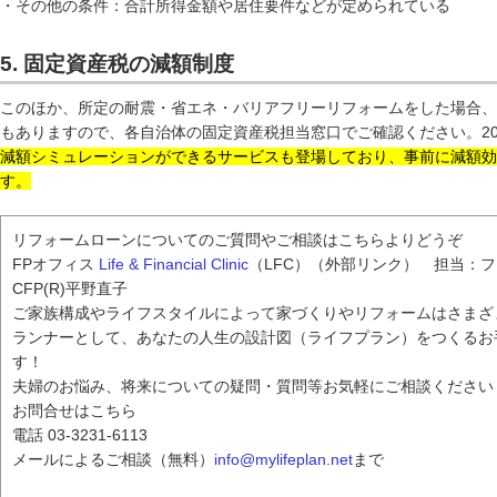
・その他の条件：合計所得金額や居住要件などが定められている
5. 固定資産税の減額制度
このほか、所定の耐震・省エネ・バリアフリーリフォームをした場合、
もありますので、各自治体の固定資産税担当窓口でご確認ください。20
減額シミュレーションができるサービスも登場しており、事前に減額効
す。
リフォームローンについてのご質問やご相談はこちらよりどうぞ
FPオフィス
Life & Financial Clinic
（LFC）（外部リンク） 担当：
CFP(R)平野直子
ご家族構成やライフスタイルによって家づくりやリフォームはさまざ
ランナーとして、あなたの人生の設計図（ライフプラン）をつくるお
す！
夫婦のお悩み、将来についての疑問・質問等お気軽にご相談ください
お問合せはこちら
電話 03-3231-6113
メールによるご相談（無料）
info@mylifeplan.net
まで