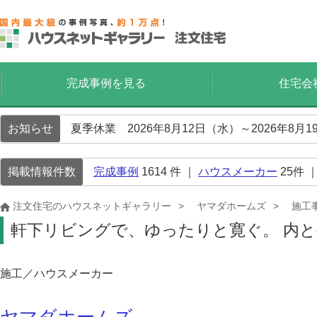
完成事例を見る
住宅会
お知らせ
夏季休業 2026年8月12日（水）～2026年8
掲載情報件数
完成事例
1614
件 ｜
ハウスメーカー
25
件 
注文住宅のハウスネットギャラリー
ヤマダホームズ
施工
軒下リビングで、ゆったりと寛ぐ。 内
施工／ハウスメーカー