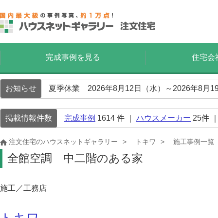
完成事例を見る
住宅会
お知らせ
夏季休業 2026年8月12日（水）～2026年8
掲載情報件数
完成事例
1614
件 ｜
ハウスメーカー
25
件 
注文住宅のハウスネットギャラリー
トキワ
施工事例一覧
全館空調 中二階のある家
施工／工務店