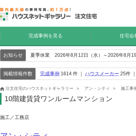
完成事例を見る
住宅会
お知らせ
夏季休業 2026年8月12日（水）～2026年8
掲載情報件数
完成事例
1614
件 ｜
ハウスメーカー
25
件 
注文住宅のハウスネットギャラリー
アン・シティ
施工事
10階建賃貸ワンルームマンション
施工／工務店