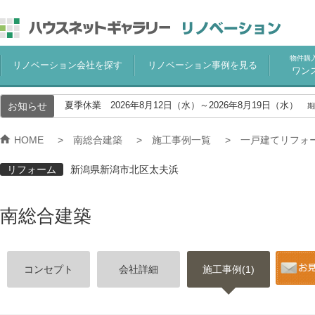
物件購
リノベーション会社を探す
リノベーション事例を見る
ワン
お知らせ
夏季休業 2026年8月12日（水）～2026年8月19日（水）
期
HOME
南総合建築
施工事例一覧
一戸建てリフォ
リフォーム
新潟県新潟市北区太夫浜
南総合建築
コンセプト
会社詳細
施工事例(1)