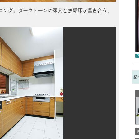
ニング。ダークトーンの家具と無垢床が響き合う、
。
戸
築