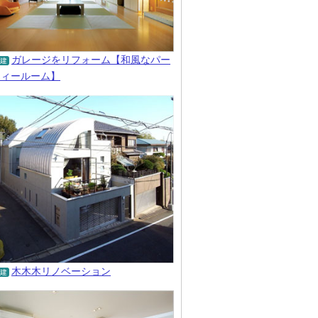
ガレージをリフォーム【和風なパー
建
ティールーム】
木木木リノベーション
建