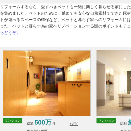
リフォームするなら、愛すべきペットも一緒に楽しく暮らせる家にした
を集めました。ペットのために、舐めても安心な自然素材でできた床材
トが遊べるスペースの確保など、ペットと暮らす家へのリフォームには
また、ペットと暮らす為の家へリノベーションする際のポイントもチェ
らどうぞ。
マンション
マンション
500万
2
総額
円
総額
70m