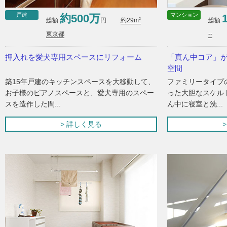
戸建
マンション
約500万
2
総額
円
総額
約29m
東京都
--
押入れを愛犬専用スペースにリフォーム
「真ん中コア」
空間
築15年戸建のキッチンスペースを大移動して、
ファミリータイプの
お子様のピアノスペースと、愛犬専用のスペー
った大胆なスケル
スを造作した間...
ん中に寝室と洗...
> 詳しく見る