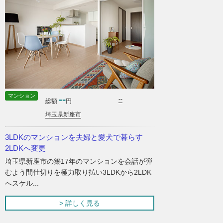
マンション
--
--
総額
円
埼玉県新座市
3LDKのマンションを夫婦と愛犬で暮らす
2LDKへ変更
埼玉県新座市の築17年のマンションを会話が弾
むよう間仕切りを極力取り払い3LDKから2LDK
へスケル...
> 詳しく見る