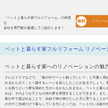
「ペットと暮らす家フルリフォーム」の得意
リフォーム
な
会社を専門家が厳選してご紹介します！
ペットと暮らす家フルリフォーム リノベー
ペットと暮らす家へのリノベーションの魅
テレビドラマなどで、「家の中でペット飼っていい？」と可愛く尋
れるからダメ」と一蹴するシーンを目にしたことがあるでしょう。
トを飼うという夢を諦めた方がいるかもしれません。ペットと暮ら
れば、そのような子どもの頃の夢を実現することができます。また
家の中で遊ばせることで、自由で伸び伸びとした子に育てることが
の方やご夫婦だけで暮らしている方にとっては、ペットのいる賑や