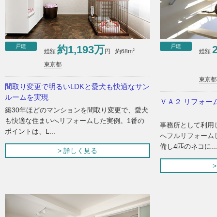
戸建
戸建
約1,193万
2
総額
円
総額
約68m
東京都
東京都
間取り変更で明るいLDKと愛犬も快適なサン
ルームを実現
ＶＡ２ リフォー
築30年ほどのマンションを間取り変更で、愛犬
も快適な住まいへリフォームした実例。1番の
事務所として利用
ポイントは、L...
へフルリフォーム
備し4匹のネコに...
> 詳しく見る