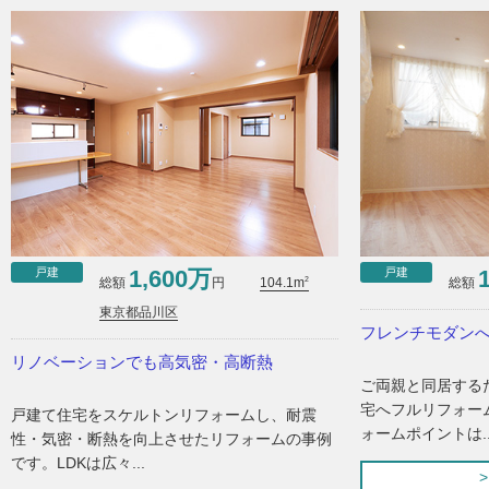
戸建
戸建
1,600万
2
総額
円
総額
104.1m
東京都品川区
フレンチモダン
リノベーションでも高気密・高断熱
ご両親と同居する
宅へフルリフォー
戸建て住宅をスケルトンリフォームし、耐震
ォームポイントは..
性・気密・断熱を向上させたリフォームの事例
です。LDKは広々...