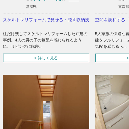
新潟県
東京都
スケルトンリフォームで見せる・隠す収納技
空間を調和する
柱だけ残してスケルトンリフォームした戸建の
5人家族の快適な
事例。4人の男の子の気配を感じられるよう
建をフルリフォー
に、リビングに階段...
気配を感じるら...
> 詳しく見る