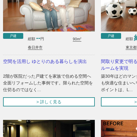
戸建
戸建
--
2
総額
円
総額
90m
春日井市
東京都
空間を活用し ゆとりのある暮らしを演出
間取り変更で明る
ルームを実現
2階が医院だった戸建てを家族で住める空間へ
築30年ほどのマ
全面リフォームした事例です。限られた空間を
も快適な住まいへ
仕切るのではなく...
ポイントは、L...
> 詳しく見る