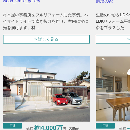
wood_smile_gallery
鵠沼の家
材木屋の事務所をフルリフォームした事例。ハ
生活の中心をLD
イサイドライトで吹き抜けを作り、室内に常に
LDKリフォーム
光を届けます。材...
斎をプラスした...
> 詳しく見る
戸建
戸建
約4,000万
-
2
総額
円
総額
235m