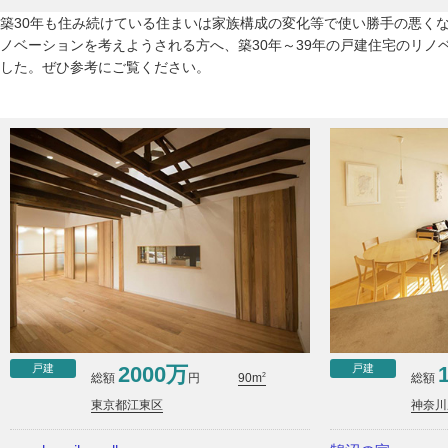
築30年も住み続けている住まいは家族構成の変化等で使い勝手の悪く
ノベーションを考えようされる方へ、築30年～39年の戸建住宅のリノ
した。ぜひ参考にご覧ください。
戸建
戸建
2000万
2
総額
円
総額
90m
東京都江東区
神奈川