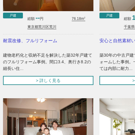
戸建
戸建
--
2
総額
円
総額
76.18m
東京都荒川区荒川
千葉県
耐震改修、フルリフォーム
安心と自然素材
建物老朽化と収納不足を解決した築32年戸建て
築30年の中古戸
のフルリフォーム事例。間口3.4、奥行き8.2の
ォームした事例。
細長い住...
ては内部に耐力...
> 詳しく見る