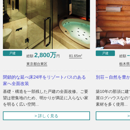
戸建
戸建
2,800万
-
2
総額
円
総額
81.65m
東京都台東区
栃木県
閉鎖的な延べ床24坪をリゾートバスのある
別荘～自然を豊
家へ全面改装
基礎・構造を一部残した戸建の全面改修。ご要
築10年の那須に
望は密集地のため、明かりが満足に入らない家
屋ログハウスなの
を明るく広い空間...
素材を多く使用...
> 詳しく見る