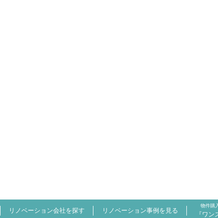
物件購
リノベーション会社を探す
リノベーション事例を見る
『ワン