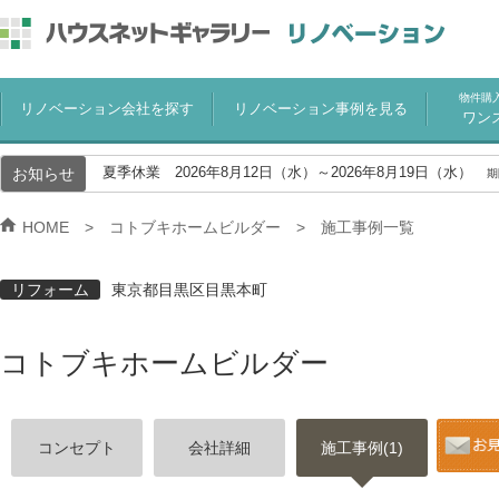
物件購
リノベーション会社を探す
リノベーション事例を見る
ワン
お知らせ
夏季休業 2026年8月12日（水）～2026年8月19日（水）
期
HOME
コトブキホームビルダー
施工事例一覧
リフォーム
東京都目黒区目黒本町
コトブキホームビルダー
コンセプト
会社詳細
施工事例(1)