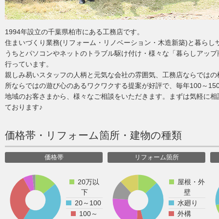
1994年設立の千葉県柏市にある工務店です。
住まいづくり業務(リフォーム・リノベーション・木造新築)と暮らし
うちとパソコンやネットのトラブル駆け付け・様々な「暮らしアップ
行っています。
親しみ易いスタッフの人柄と元気な会社の雰囲気、工務店ならではの
所ならではの遊び心のあるワクワクする提案が好評で、毎年100～15
地域のお客さまから、様々なご相談をいただきます。まずは気軽に相
ております♪
価格帯・リフォーム箇所・建物の種類
価格帯
リフォーム箇所
20万以
屋根・外
下
壁
20～100
水廻り
100～
外構