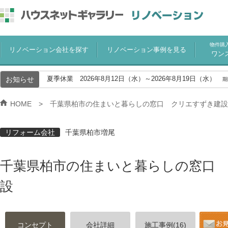
物件購
リノベーション会社を探す
リノベーション事例を見る
ワン
お知らせ
夏季休業 2026年8月12日（水）～2026年8月19日（水）
期
HOME
千葉県柏市の住まいと暮らしの窓口 クリエすずき建設
リフォーム会社
千葉県柏市増尾
千葉県柏市の住まいと暮らしの窓口
設
コンセプト
会社詳細
施工事例(16)