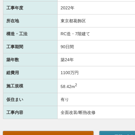
工事年度
2022年
所在地
東京都葛飾区
構造・工法
RC造・7階建て
工事期間
90日間
築年数
築24年
総費用
1100万円
2
施工規模
58.42m
仮住まい
有り
工事内容
全面改装/断熱改修