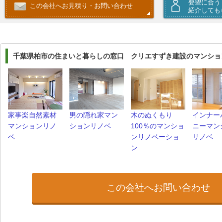
要望に合う
この会社へお見積り・お問い合わせ
紹介しても
千葉県柏市の住まいと暮らしの窓口 クリエすずき建設のマンショ
家事楽自然素材
男の隠れ家マン
木のぬくもり
インナー
マンションリノ
ションリノベ
100％のマンショ
ニーマン
ベ
ンリノベーショ
リノベ
ン
この会社へお問い合わせ