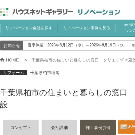
物件購
リノベーション会社を探す
リノベーション事例を見る
ワン
お知らせ
夏季休業 2026年8月12日（水）～2026年8月19日（水）
期
HOME
千葉県柏市の住まいと暮らしの窓口 クリエすずき建
リフォーム
千葉県柏市増尾
千葉県柏市の住まいと暮らしの窓口
設
コンセプト
会社詳細
施工事例(16)