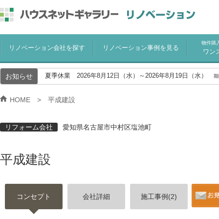
物件購
リノベーション会社を探す
リノベーション事例を見る
ワン
お知らせ
夏季休業 2026年8月12日（水）～2026年8月19日（水）
期
HOME
平成建設
リフォーム会社
愛知県名古屋市中村区塩池町
平成建設
コンセプト
会社詳細
施工事例(2)