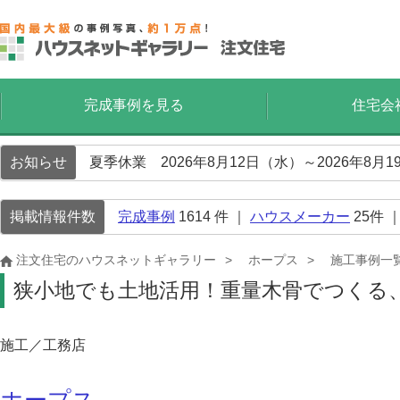
完成事例を見る
住宅会
お知らせ
夏季休業 2026年8月12日（水）～2026年8
掲載情報件数
完成事例
1614
件 ｜
ハウスメーカー
25
件 
注文住宅のハウスネットギャラリー
ホープス
施工事例一
狭小地でも土地活用！重量木骨でつくる
施工／工務店