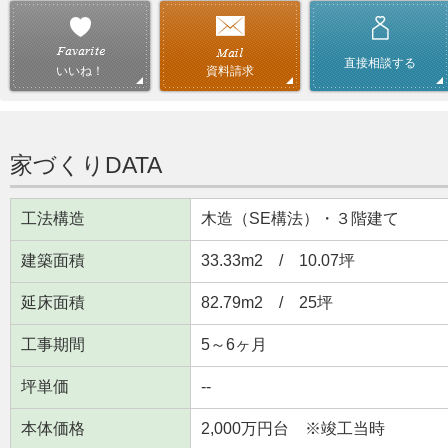
直接相談する
資料請求
いいね！
家づくりDATA
工法構造
木造（SE構法）・３階建て
建築面積
33.33m
2
/ 10.07坪
延床面積
82.79m
2
/ 25坪
工事期間
5～6ヶ月
坪単価
--
本体価格
2,000万円台 ※竣工当時