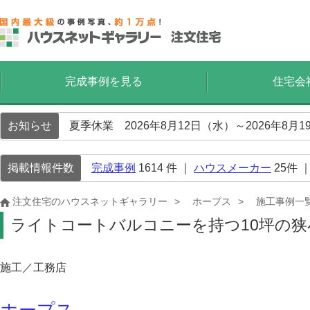
完成事例を見る
住宅会
お知らせ
夏季休業 2026年8月12日（水）～2026年8
掲載情報件数
完成事例
1614
件 ｜
ハウスメーカー
25
件 
注文住宅のハウスネットギャラリー
ホープス
施工事例一
ライトコートバルコニーを持つ10坪の
施工／工務店