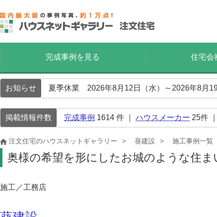
完成事例を見る
住宅会
お知らせ
夏季休業 2026年8月12日（水）～2026年8
掲載情報件数
完成事例
1614
件 ｜
ハウスメーカー
25
件 
注文住宅のハウスネットギャラリー
葵建設
施工事例一覧
奥様の希望を形にしたお城のような住ま
施工／工務店