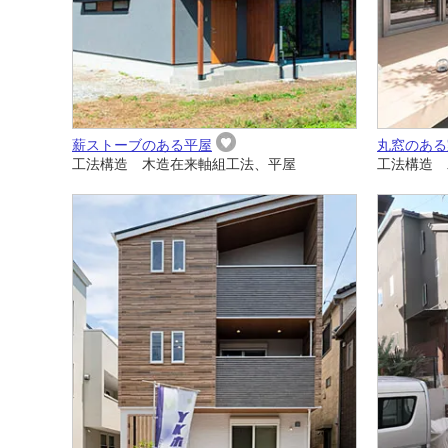
薪ストーブのある平屋
丸窓のある
工法構造 木造在来軸組工法、平屋
工法構造 