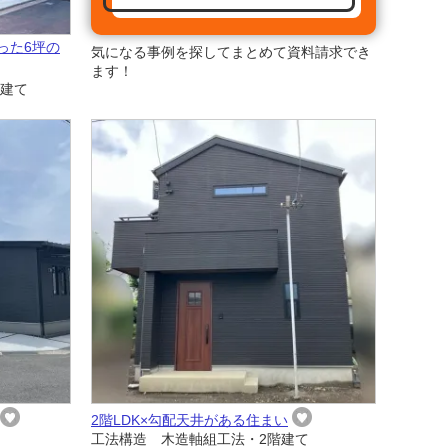
った6坪の
気になる事例を探してまとめて資料請求でき
ます！
階建て
2階LDK×勾配天井がある住まい
工法構造 木造軸組工法・2階建て