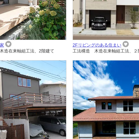
家
2Fリビングのある住まい
木造在来軸組工法、2階建て
工法構造 木造在来軸組工法、２