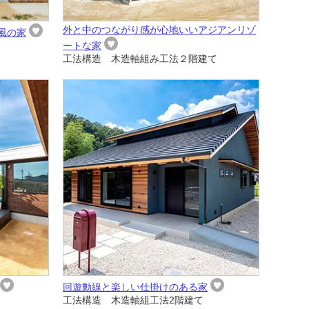
外と中のつながり感が心地いいアジアンリゾ
風の家
ートな家
工法構造 木造軸組み工法２階建て
回遊動線と楽しい仕掛けのある家
工法構造 木造軸組工法2階建て