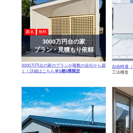
匿名
無料
3000万円台の家
プラン・見積もり依頼
3000万円台の家のプランが複数の会社から届
自由時適（
く！詳細はこちら
※1都3県限定
工法構造 