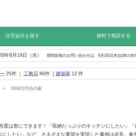
住宅会社を探す
無料で相談する
026年8月19日（水）
期間前後のお問い合わせは、8月20日(木)以降の
ー
25
件 ｜
工務店
66
件 ｜
建築家
12
件
3000万円台の家
る程度は形にできます！「収納たっぷりのキッチンにしたい」
りにしたい」など、さまざまな要望を実現した事例は必見。参