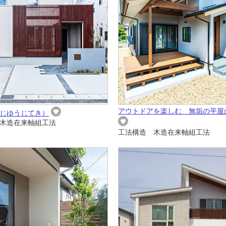
アウトドアを楽しむ 無垢の平屋
じゆうじてき）
木造在来軸組工法
工法構造 木造在来軸組工法