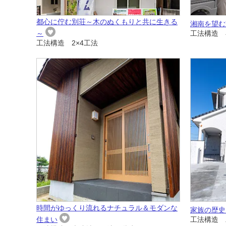
都心に佇む別荘～木のぬくもりと共に生きる
湘南を望む
～
工法構造 
工法構造 2×4工法
時間がゆっくり流れるナチュラル＆モダンな
家族の歴史
住まい
工法構造 