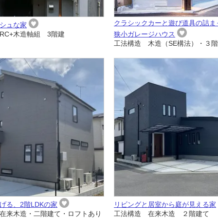
クラシックカーと遊び道具の詰ま
シュな家
RC+木造軸組 3階建
狭小ガレージハウス
工法構造 木造（SE構法）・３
げる、2階LDKの家
リビングと居室から庭が見える家
在来木造・二階建て・ロフトあり
工法構造 在来木造 ２階建て