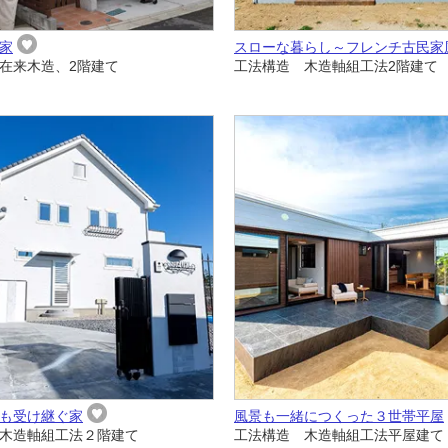
家
スローな暮らし～フレンチ古民家
在来木造、2階建て
工法構造 木造軸組工法2階建て
も受け継ぐ家
風景も一緒につくった３世帯平屋
木造軸組工法２階建て
工法構造 木造軸組工法平屋建て