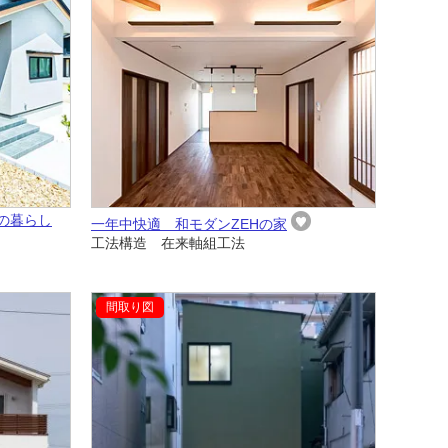
の暮らし
一年中快適 和モダンZEHの家
工法構造 在来軸組工法