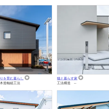
りを育む暮らし
猫と暮らす家
木造軸組工法
工法構造 --