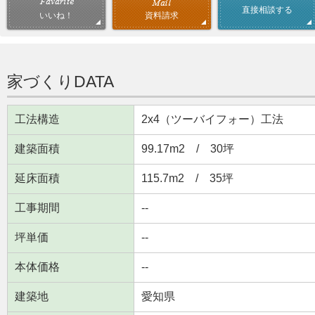
直接相談する
資料請求
いいね！
家づくりDATA
工法構造
2x4（ツーバイフォー）工法
建築面積
99.17m
2
/ 30坪
延床面積
115.7m
2
/ 35坪
工事期間
--
坪単価
--
本体価格
--
建築地
愛知県