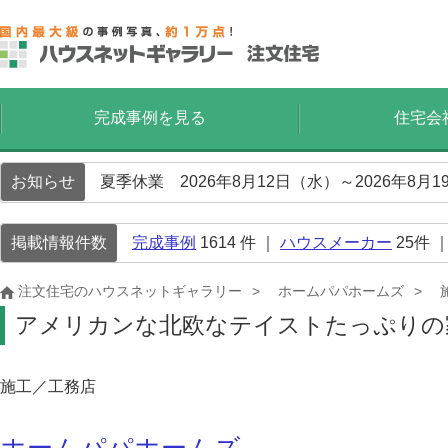
完成事例を見る
住宅会
お知らせ
夏季休業 2026年8月12日（水）～2026年8
掲載情報件数
完成事例
1614
件 ｜
ハウスメーカー
25
件 
注文住宅のハウスネットギャラリー
ホームパパホームズ
アメリカンな北欧なテイストたっぷりの
施工／工務店