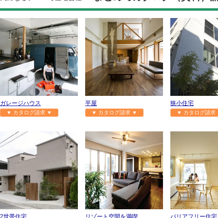
ガレージハウス
平屋
狭小住宅
▼ カタログ請求 ▼
▼ カタログ請求 ▼
▼ カタログ請求 
2世帯住宅
リゾート空間を満喫
バリアフリー住宅