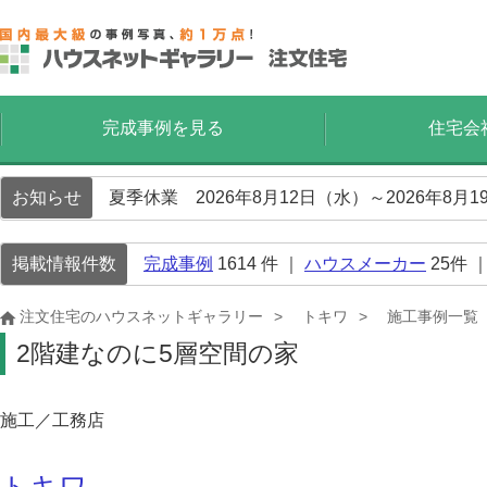
完成事例を見る
住宅会
お知らせ
夏季休業 2026年8月12日（水）～2026年8
掲載情報件数
完成事例
1614
件 ｜
ハウスメーカー
25
件 
注文住宅のハウスネットギャラリー
トキワ
施工事例一覧
2階建なのに5層空間の家
施工／工務店