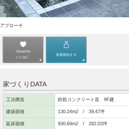
アプローチ
直接相談する
いいね！
家づくりDATA
工法構造
鉄筋コンクリート造 9F建
建築面積
130.24m
2
/ 39.47坪
延床面積
930.69m
2
/ 282.03坪