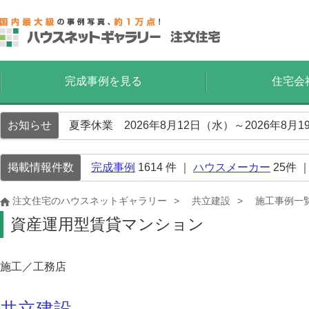
完成事例を見る
住宅会
お知らせ
夏季休業 2026年8月12日（水）～2026年8
掲載情報件数
完成事例
1614
件 ｜
ハウスメーカー
25
件 
注文住宅のハウスネットギャラリー
共立建設
施工事例一
資産運用型賃貸マンション
施工／工務店