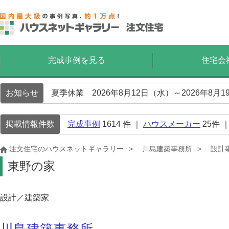
完成事例を見る
住宅会
お知らせ
夏季休業 2026年8月12日（水）～2026年8
掲載情報件数
完成事例
1614
件 ｜
ハウスメーカー
25
件 
注文住宅のハウスネットギャラリー
川島建築事務所
設計
東野の家
設計／建築家