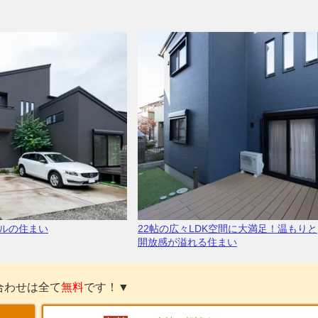
ルの住まい
22帖の広々LDK空間に大満足！温もりと
開放感が溢れる住まい
合わせは全て
無料
です！▼