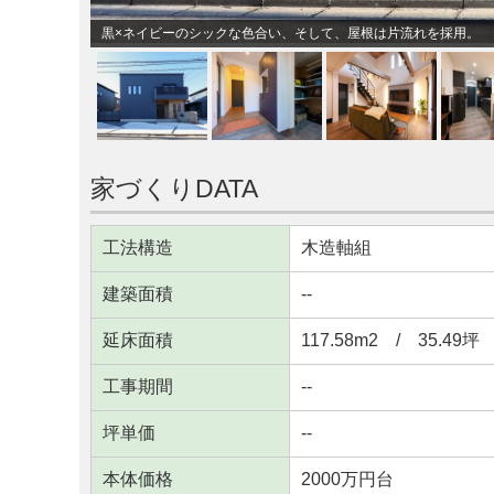
黒×ネイビーのシックな色合い、そして、屋根は片流れを採用。
家づくりDATA
工法構造
木造軸組
建築面積
--
延床面積
117.58m
2
/ 35.49坪
工事期間
--
坪単価
--
本体価格
2000万円台