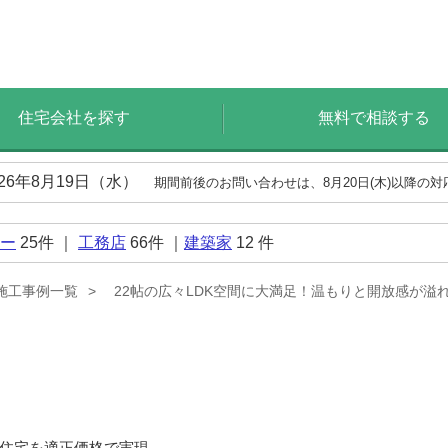
住宅会社を探す
無料で相談する
026年8月19日（水）
期間前後のお問い合わせは、8月20日(木)以降の
ー
25
件 ｜
工務店
66
件 ｜
建築家
12
件
施工事例一覧
22帖の広々LDK空間に大満足！温もりと開放感が溢
住宅を適正価格で実現