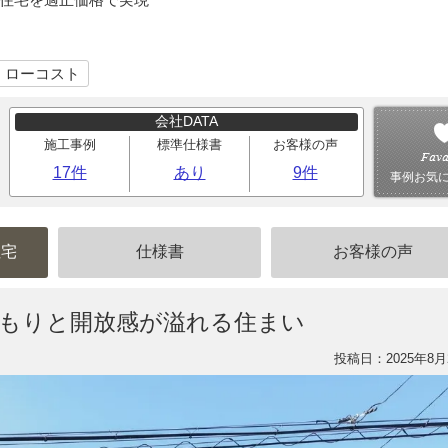
｜ローコスト
会社DATA
施工事例
標準仕様書
お客様の声
17件
あり
9件
事例お気
住宅
仕様書
お客様の声
温もりと開放感が溢れる住まい
投稿日：2025年8月