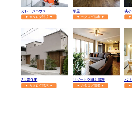
ガレージハウス
平屋
狭小
▼ カタログ請求 ▼
▼ カタログ請求 ▼
▼
2世帯住宅
リゾート空間を満喫
バリ
▼ カタログ請求 ▼
▼ カタログ請求 ▼
▼