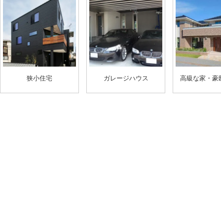
狭小住宅
ガレージハウス
高級な家・豪