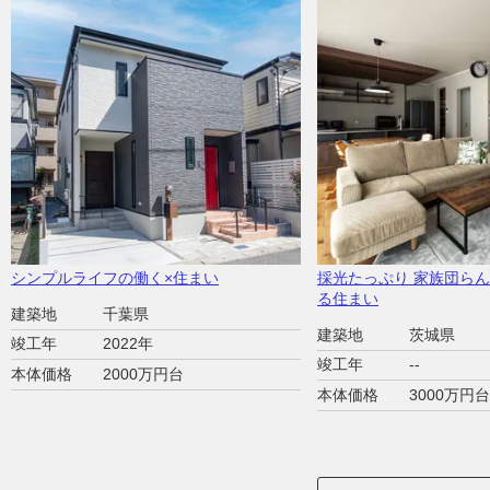
シンプルライフの働く×住まい
採光たっぷり 家族団ら
る住まい
建築地
千葉県
建築地
茨城県
竣工年
2022年
竣工年
--
本体価格
2000万円台
本体価格
3000万円台