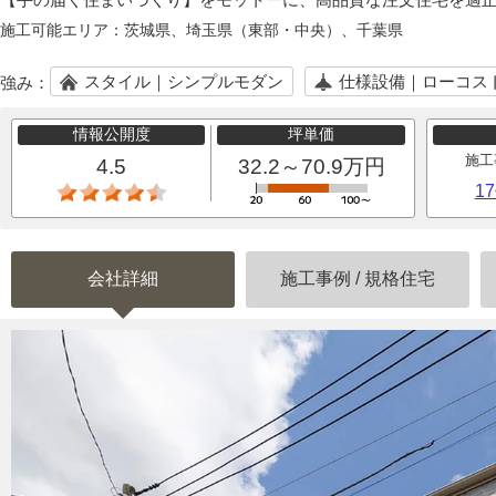
施工可能エリア：
茨城県、埼玉県（東部・中央）、千葉県
スタイル｜シンプルモダン
仕様設備｜ローコス
強み：
情報公開度
坪単価
施工
4.5
32.2～70.9万円
1
会社詳細
施工事例
/
規格住宅