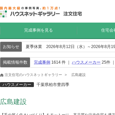
完成事例を見る
住宅会
お知らせ
夏季休業 2026年8月12日（水）～2026年8
掲載情報件数
完成事例
1614
件 ｜
ハウスメーカー
25
件 
注文住宅のハウスネットギャラリー
広島建設
ハウスメーカー
千葉県柏市豊四季
広島建設
【手の届く住まいづくり】をモットーに、高品質な注文住宅を適