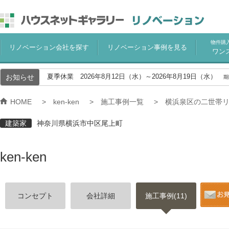
物件購
リノベーション会社を探す
リノベーション事例を見る
ワン
お知らせ
夏季休業 2026年8月12日（水）～2026年8月19日（水）
期
HOME
ken-ken
施工事例一覧
横浜泉区の二世帯
建築家
神奈川県横浜市中区尾上町
ken-ken
コンセプト
会社詳細
施工事例(11)