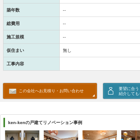
築年数
--
総費用
--
施工規模
--
仮住まい
無し
工事内容
要望に合う
この会社へお見積り・お問い合わせ
紹介しても
ken-kenの戸建てリノベーション事例