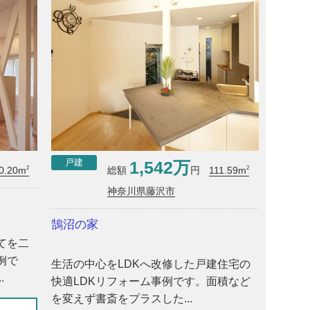
1,542万
戸建
2
2
0.20m
111.59m
総額
円
神奈川県藤沢市
鵠沼の家
てを二
例で
生活の中心をLDKへ改修した戸建住宅の
.
快適LDKリフォーム事例です。面積など
を変えず書斎をプラスした...