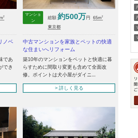
約500万
マンショ
2
2
2m
65m
総額
円
ン
東京都
リノベ
中古マンションを家族とペットの快適
な住まいへリフォーム
味であ
築10年のマンションをペットと快適に暮
ができ
らすために間取り変更も含めて全面改
修。ポイントは犬小屋がダイニ...
> 詳しく見る