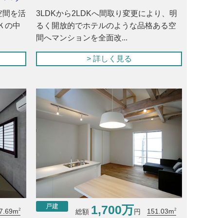
空間を活
3LDKから2LDKへ間取り変更により、明
Ｋの中
るく開放的でホテルのような品格ある空
間へマンションを全面改...
> 詳しく見る
1,700万
戸建
2
2
7.69m
151.03m
総額
円