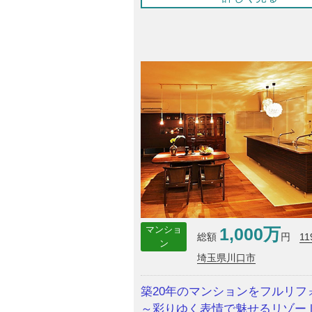
1,000万
マンショ
11
総額
円
ン
埼玉県川口市
築20年のマンションをフルリフ
～彩りゆく表情で魅せるリゾー