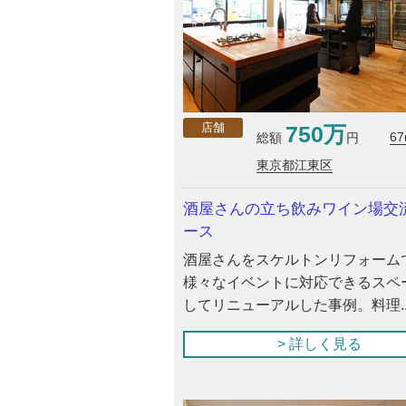
750万
店舗
6
総額
円
東京都江東区
酒屋さんの立ち飲みワイン場交
ース
酒屋さんをスケルトンリフォーム
様々なイベントに対応できるスペ
してリニューアルした事例。料理..
> 詳しく見る