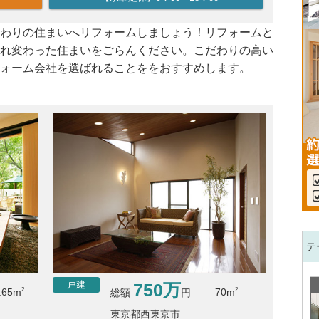
わりの住まいへリフォームしましょう！リフォームと
れ変わった住まいをごらんください。こだわりの高い
ォーム会社を選ばれることををおすすめします。
テ
750万
戸建
2
2
.65m
70m
総額
円
東京都西東京市