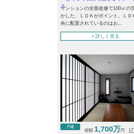
ス
マンションの全面改修で100㎡の
かした、ＬＤＫがポイント。ＬＤ
央に配置されているのはお...
> 詳しく見る
1,700万
戸建
17
総額
円