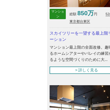
850万
マンショ
5
総額
円
ン
東京都台東区
スカイツリーを一望する最上階
ーション
マンション最上階の全面改修。趣
るホームシアターやバレイの練習
るような空間づくりのために大...
> 詳しく見る