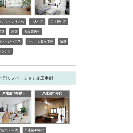
マンションリノベ
中古住宅
二世帯住宅
増築
減築
古民家再生
ガレージハウス
ペットと暮らす家
断熱
キッチン
年別リノベーション施工事例
戸建築19年以下
戸建築20年代
戸建築30年代
戸建築40年代