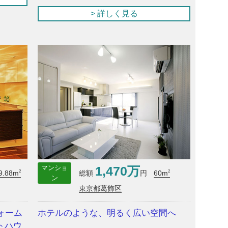
> 詳しく見る
1,470万
マンショ
2
2
9.88m
60m
総額
円
ン
東京都葛飾区
ォーム
ホテルのような、明るく広い空間へ
トハウ