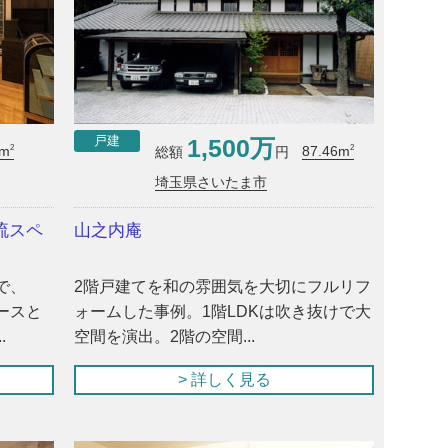
1,500万
戸建
2
2
7m
87.46m
総額
円
埼玉県さいたま市
流スペ
山之内庵
で、
2階戸建てを和の雰囲気を大切にフルリフ
ースと
ォームした事例。1階LDKは吹き抜けで大
.
空間を演出。2階の空間...
> 詳しく見る