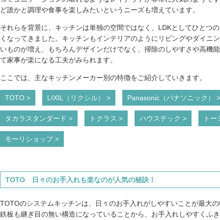
ど誰かと調理や食事を楽しみたいというニーズも増えています。
それらを背景に、キッチンは単独の空間ではなく、LDKとしてひとつ
くなってきました。キッチンもインテリアのようにリビングやダイニン
いものが増え、もちろんデザインだけでなく、掃除のしやすさや高機能
て家事が楽になる工夫がみられます。
ここでは、主なキッチンメーカー別の特徴をご紹介していきます。
TOTO >
LIXIL（リクシル） >
Panasonic（パナソニック） 
タカラスタンダード >
トクラス >
ハウステック >
トー
モーリショップ >
TOTO 日々のお手入れも楽なのが人気の秘訣！
TOTOのシステムキッチンは、日々のお手入れがしやすいことが最大
鉄板も継ぎ目の無い構造になっていることから、お手入れしやすくふき