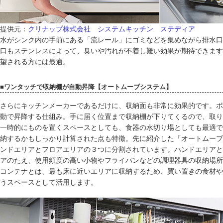
提供元：
クリナップ株式会社 システムキッチン ステディア
水がシンク内の手前にある「流レール」にゴミなどを集めながら排水口
口もステンレスによって、臭いや汚れが不着し難い効果が期待できます
望される方には最適。
■ワンタッチで収納棚が自動昇降【オートムーブシステム】
さらにキッチンメーカーであるだけに、収納面も非常に効果的です。ボ
動で昇降する仕組み。手に届く位置まで収納棚が下りてくるので、取り
一時的にものを置くスペースとしても、食器の水切り場としても最適で
納するかもしっかり計算された点も特徴。先に紹介した「オートムーブ
ンドエリアとフロアエリアの３つに分割されています。ハンドエリアと
アのたえ、使用頻度の高い小物やフライパンなどの調理器具の収納場所
コンテナとは、最も床に近いエリアに収納するため、買い置きの食材や
うスペースとして活用します。