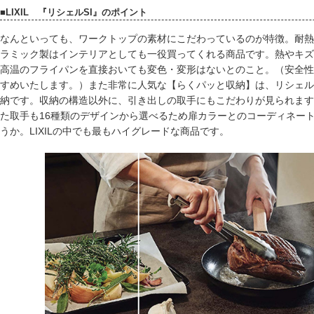
■LIXIL 『リシェルSI』のポイント
なんといっても、ワークトップの素材にこだわっているのが特徴。耐熱
ラミック製はインテリアとしても一役買ってくれる商品です。熱やキズ
高温のフライパンを直接おいても変色・変形はないとのこと。（安全性
すめいたします。）また非常に人気な【らくパッと収納】は、リシェル
納です。収納の構造以外に、引き出しの取手にもこだわりが見られます
た取手も16種類のデザインから選べるため扉カラーとのコーディネー
うか。LIXILの中でも最もハイグレードな商品です。