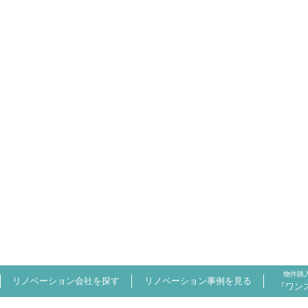
物件購
リノベーション会社を探す
リノベーション事例を見る
『ワン