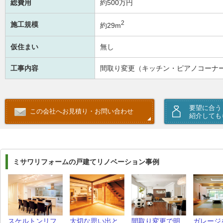
総費用
約500万円
2
施工規模
約29m
仮住まい
無し
工事内容
間取り変更（キッチン・ピアノコーナ
要望に合う
この会社へお見積り・お問い合わせ
紹介しても
ミサワリフォームの戸建てリノベーション事例
スケルトンリフ
大切な思い出と
間取り変更で明
ガレージ