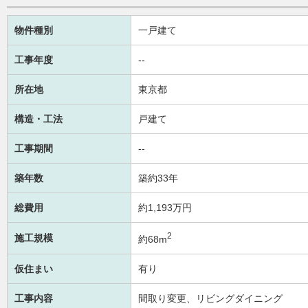
物件種別
一戸建て
工事年度
--
所在地
東京都
構造・工法
戸建て
工事期間
--
築年数
築約33年
総費用
約1,193万円
2
施工規模
約68m
仮住まい
有り
工事内容
間取り変更、リビングダイニング