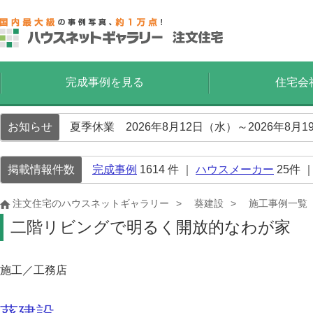
完成事例を見る
住宅会
お知らせ
夏季休業 2026年8月12日（水）～2026年8
掲載情報件数
完成事例
1614
件 ｜
ハウスメーカー
25
件 
注文住宅のハウスネットギャラリー
葵建設
施工事例一覧
二階リビングで明るく開放的なわが家
施工／工務店