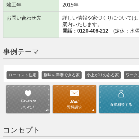
竣工年
2015年
お問い合わせ先
詳しい情報や家づくりについては
案内いたします。
電話：0120-406-212
(定休：水曜日
事例テーマ
ローコスト住宅
趣味を満喫できる家
小上がりのある家
ワーク
直接相談する
資料請求
いいね！
コンセプト