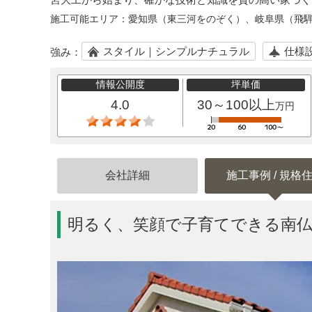
施工可能エリア：
愛知県（東三河をのぞく）、岐阜県（飛
スタイル｜シンプルナチュラル
仕様
強み：
情報公開度
坪単価
4.0
30～100以上
万円
会社詳細
施工事例 / 規格
明るく、笑顔で子育てできる南