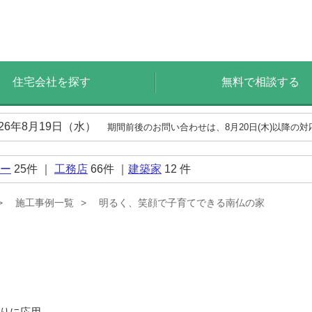
住宅会社を探す
無料で相談する
026年8月19日（水）
期間前後のお問い合わせは、8月20日(木)以降の
ー
25
件 ｜
工務店
66
件 ｜
建築家
12
件
施工事例一覧
明るく、笑顔で子育てできる南仏の家
りに応用