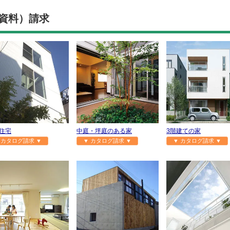
資料）請求
住宅
中庭・坪庭のある家
3階建ての家
 カタログ請求 ▼
▼ カタログ請求 ▼
▼ カタログ請求 ▼