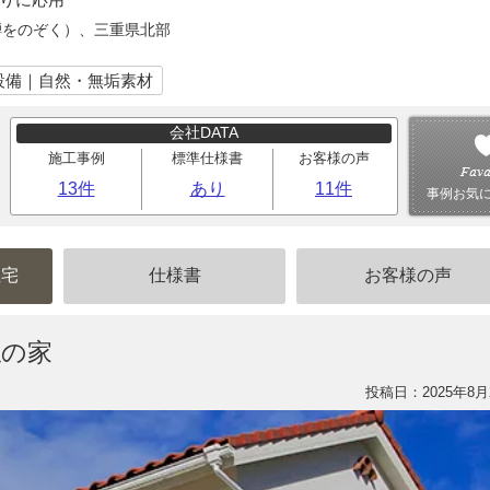
騨をのぞく）、三重県北部
設備｜自然・無垢素材
会社DATA
施工事例
標準仕様書
お客様の声
13件
あり
11件
事例お気
住宅
仕様書
お客様の声
仏の家
投稿日：2025年8月