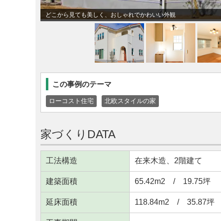
どこから見ても美しく、おしゃれでかわいい外観
この事例のテーマ
ローコスト住宅
北欧スタイルの家
家づくりDATA
工法構造
在来木造、2階建て
建築面積
65.42m
2
/ 19.75坪
延床面積
118.84m
2
/ 35.87坪