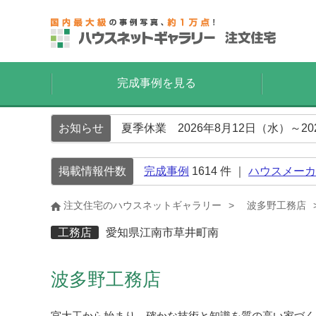
完成事例を見る
お知らせ
夏季休業 2026年8月12日（水）～2
掲載情報件数
完成事例
1614
件 ｜
ハウスメーカ
注文住宅のハウスネットギャラリー
波多野工務店
工務店
愛知県江南市草井町南
波多野工務店
宮大工から始まり、確かな技術と知識を質の高い家づく