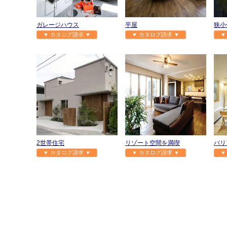
ガレージハウス
平屋
狭小
▼ カタログ請求 ▼
▼ カタログ請求 ▼
▼
2世帯住宅
リゾート空間を満喫
バリ
▼ カタログ請求 ▼
▼ カタログ請求 ▼
▼