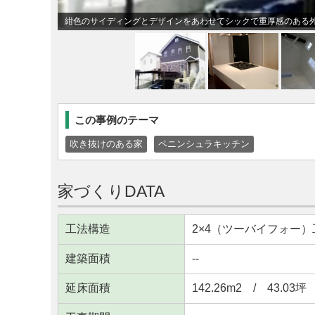
紺色のサイディングとデザインをあわせてシックで重厚感のある
この事例のテーマ
吹き抜けのある家
ペニンシュラキッチン
家づくりDATA
工法構造
2×4（ツーバイフォー）
建築面積
--
延床面積
142.26m
2
/ 43.03坪