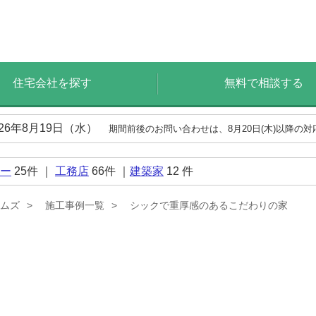
住宅会社を探す
無料で相談する
026年8月19日（水）
期間前後のお問い合わせは、8月20日(木)以降の
ー
25
件 ｜
工務店
66
件 ｜
建築家
12
件
ムズ
施工事例一覧
シックで重厚感のあるこだわりの家