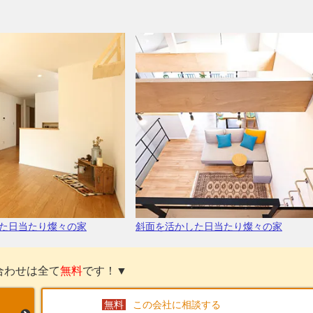
た日当たり燦々の家
斜面を活かした日当たり燦々の家
合わせは全て
無料
です！▼
この会社に相談する