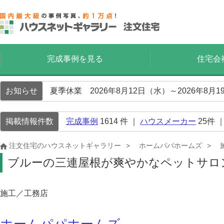
完成事例を見る
住宅会
お知らせ
夏季休業 2026年8月12日（水）～2026年8
掲載情報件数
完成事例
1614
件 ｜
ハウスメーカー
25
件 
注文住宅のハウスネットギャラリー
ホームパパホームズ
ブルーの三連屋根が爽やかなペットサロ
施工／工務店