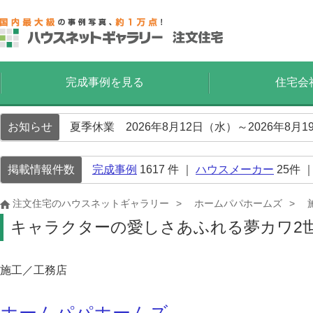
完成事例を見る
住宅会
お知らせ
夏季休業 2026年8月12日（水）～2026年8
掲載情報件数
完成事例
1617
件 ｜
ハウスメーカー
25
件 
注文住宅のハウスネットギャラリー
ホームパパホームズ
キャラクターの愛しさあふれる夢カワ2
施工／工務店